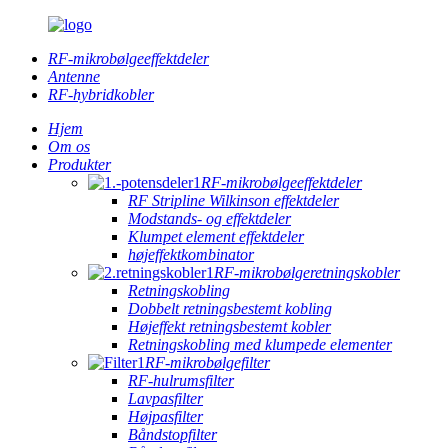
RF-mikrobølgeeffektdeler
Antenne
RF-hybridkobler
Hjem
Om os
Produkter
RF-mikrobølgeeffektdeler
RF Stripline Wilkinson effektdeler
Modstands- og effektdeler
Klumpet element effektdeler
højeffektkombinator
RF-mikrobølgeretningskobler
Retningskobling
Dobbelt retningsbestemt kobling
Højeffekt retningsbestemt kobler
Retningskobling med klumpede elementer
RF-mikrobølgefilter
RF-hulrumsfilter
Lavpasfilter
Højpasfilter
Båndstopfilter