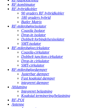
RF-dupleksenhed
RF-kombinator
RF-hybridkobler
90 graders RF hybridkobler
180 graders hybrid
Butler Matrix
RF-mikrobølgeisolator
Coaxila Isolaor
Drop-in isolator
Dobbelt forbindelsesisolator
SMT-isolator
RF-mikrobølgecirkulator
Coaxila-cirkulator
Dobbelt junction-cirkulator
Drop-in cirkulator
SMT-cirkulator
RF-mikrobølgedæmper
Justerbar dæmper
Fast koaksial dæmper
integreret dæmper
Afslutning
Integreret belastning
Koaksial terminering/belastning
RF-POI
Antenne