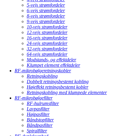
5-vejs strømfordeler
6-vejs strømfordeler
8-vejs strømfordeler
9-vejs strømfordeler
10-vejs strømfordeler
12-vejs strømfordeler
16-vejs strømfordeler
24-vejs strømfordeler
32-vejs strømfordeler
64-vejs strømfordeler
Modstands- og effektdeler
Klumpet element effektdeler
RF-mikrobølgeretningskobler
Retningskobling
Dobbelt retningsbestemt kobling
Højeffekt retningsbestemt kobler
Retningskobling med klumpede elementer
RF-mikrobølgefilter
RF-hulrumsfilter
Lavpasfilter
Højpasfilter
Båndstopfilter
Båndpasfilter
Spiralfilter