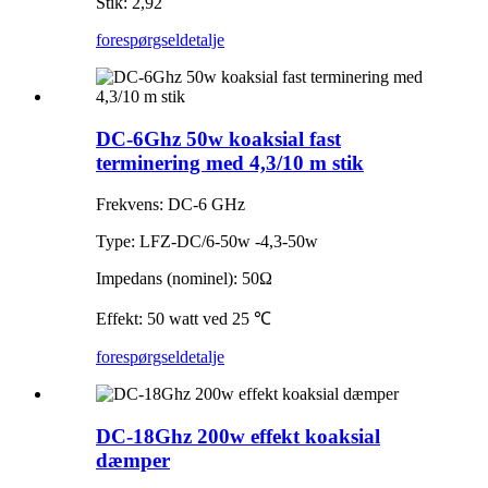
Stik: 2,92
forespørgsel
detalje
DC-6Ghz 50w koaksial fast
terminering med 4,3/10 m stik
Frekvens: DC-6 GHz
Type: LFZ-DC/6-50w -4,3-50w
Impedans (nominel): 50Ω
Effekt: 50 watt ved 25 ℃
forespørgsel
detalje
DC-18Ghz 200w effekt koaksial
dæmper