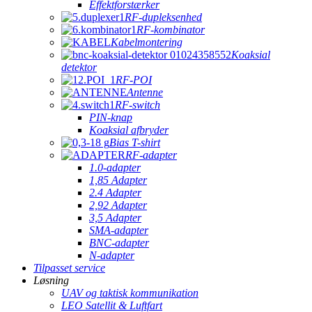
Effektforstærker
RF-dupleksenhed
RF-kombinator
Kabelmontering
Koaksial
detektor
RF-POI
Antenne
RF-switch
PIN-knap
Koaksial afbryder
Bias T-shirt
RF-adapter
1.0-adapter
1,85 Adapter
2.4 Adapter
2,92 Adapter
3,5 Adapter
SMA-adapter
BNC-adapter
N-adapter
Tilpasset service
Løsning
UAV og taktisk kommunikation
LEO Satellit & Luftfart