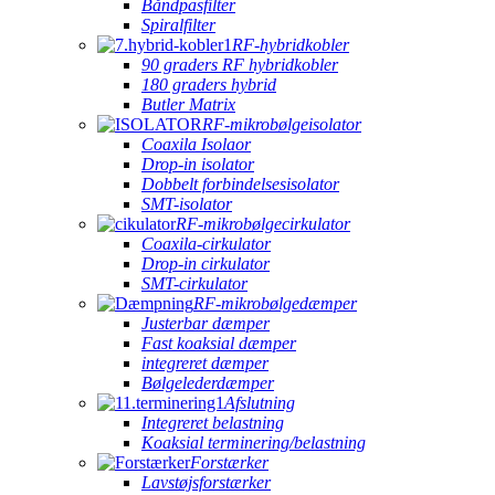
Båndpasfilter
Spiralfilter
RF-hybridkobler
90 graders RF hybridkobler
180 graders hybrid
Butler Matrix
RF-mikrobølgeisolator
Coaxila Isolaor
Drop-in isolator
Dobbelt forbindelsesisolator
SMT-isolator
RF-mikrobølgecirkulator
Coaxila-cirkulator
Drop-in cirkulator
SMT-cirkulator
RF-mikrobølgedæmper
Justerbar dæmper
Fast koaksial dæmper
integreret dæmper
Bølgelederdæmper
Afslutning
Integreret belastning
Koaksial terminering/belastning
Forstærker
Lavstøjsforstærker