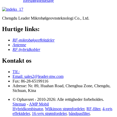
forespørgsel
detalje
Chengdu Leader Mikrobølgeovnsteknologi Co., Ltd.
Hurtige links:
RF-mikrobølgeeffektdeler
Antenne
RF-hybridkobler
Kontakt os
Tlf.:
Email: sales2@leader-mw.com
Fax: 86-28-65199116
Adresse: Nr. 89, Huahan Road, Chenghua Zone, Chengdu,
Sichuan, Kina
© Ophavsret - 2010-2026: Alle rettigheder forbeholdes.
Sitemap
-
AMP Mobil
Hybridkombinator
,
Wilkinson strømfordeler
,
RF-filter
,
4-vejs
effektdeler
,
16-vejs strømfordeler
,
båndpasfilter
,