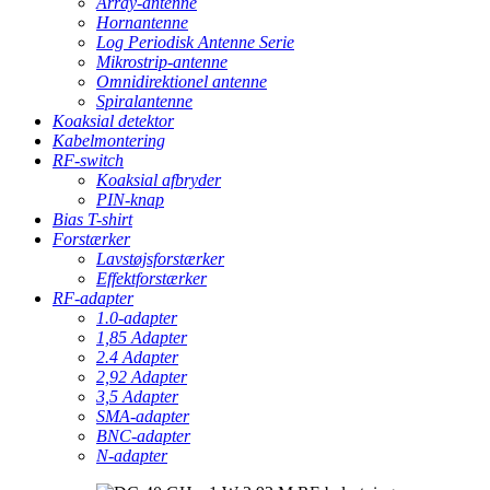
Array-antenne
Hornantenne
Log Periodisk Antenne Serie
Mikrostrip-antenne
Omnidirektionel antenne
Spiralantenne
Koaksial detektor
Kabelmontering
RF-switch
Koaksial afbryder
PIN-knap
Bias T-shirt
Forstærker
Lavstøjsforstærker
Effektforstærker
RF-adapter
1.0-adapter
1,85 Adapter
2.4 Adapter
2,92 Adapter
3,5 Adapter
SMA-adapter
BNC-adapter
N-adapter